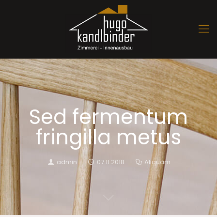
Sed fermentum
fringilla metus
admin
07.11.2018
Aliquam