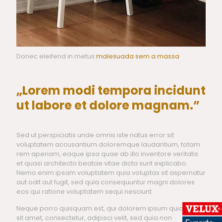
Donec eleifend in metus
malesuada sem a massa
„Lorem modi tempora incidunt
ut labore et dolore magnam.”
Sed ut perspiciatis unde omnis iste natus error sit
voluptatem accusantium doloremque laudantium, totam
rem aperiam, eaque ipsa quae ab illo inventore veritatis
et quasi architecto beatae vitae dicta sunt explicabo.
Nemo enim ipsam voluptatem quia voluptas sit aspernatur
aut odit aut fugit, sed quia consequuntur magni dolores
eos qui ratione voluptatem sequi nesciunt.
Neque porro quisquam est, qui dolorem ipsum quia dolor
sit amet, consectetur, adipisci velit, sed quia non