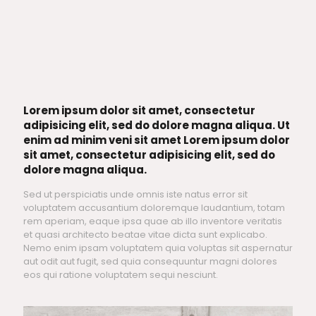
Lorem ipsum dolor sit amet, consectetur
adipisicing elit, sed do dolore magna aliqua. Ut
enim ad minim veni sit amet Lorem ipsum dolor
sit amet, consectetur adipisicing elit, sed do
dolore magna aliqua.
Sed ut perspiciatis unde omnis iste natus error sit
voluptatem accusantium doloremque laudantium, totam
rem aperiam, eaque ipsa quae ab illo inventore veritatis
et quasi architecto beatae vitae dicta sunt explicabo.
Nemo enim ipsam voluptatem quia voluptas sit aspernatur
aut odit aut fugit, sed quia consequuntur magni dolores
eos qui ratione voluptatem sequi nesciunt.