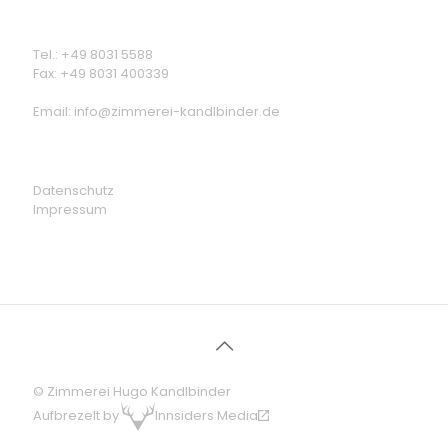
Tel.:
+49 8031 5588
Fax: +49 8031 400339
Email:
info@zimmerei-kandlbinder.de
Datenschutz
Impressum
© Zimmerei Hugo Kandlbinder
Aufbrezelt by
Innsiders Media