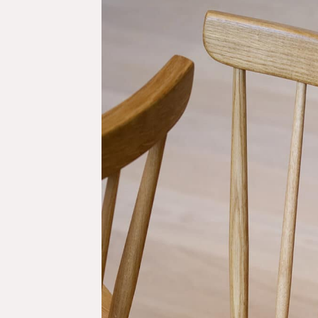
Quisque orc
turpis duis