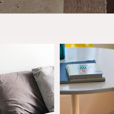
ida
Quisque
us
purus 