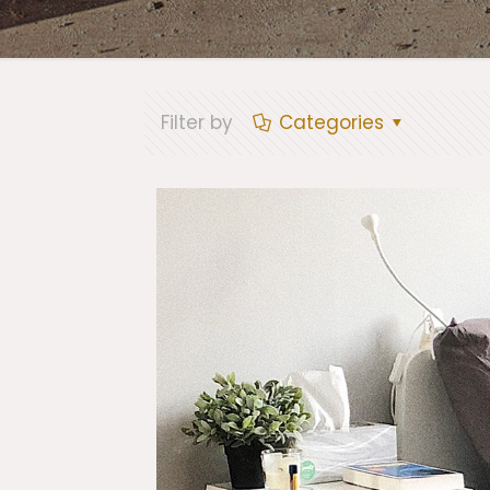
Filter by
Categories
Mauris grav
sagittis met