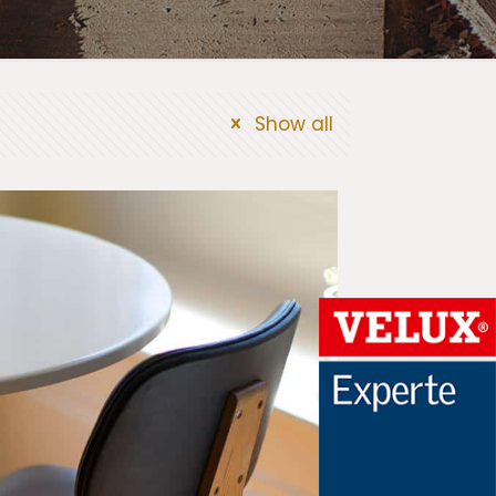
Show all
 placerat a
amet